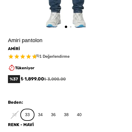
Amiri pantolon
AMİRİ
(
5
)
1 Değerlendirme
Tükeniyor
₺ 1,899.00
%
37
₺ 3,000.00
Beden
:
32
33
34
36
38
40
RENK
-
MAVİ