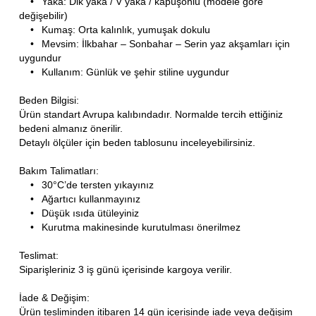
•
Yaka: Dik yaka / V yaka / kapüşonlu (modele göre
değişebilir)
•
Kumaş: Orta kalınlık, yumuşak dokulu
•
Mevsim: İlkbahar – Sonbahar – Serin yaz akşamları için
uygundur
•
Kullanım: Günlük ve şehir stiline uygundur
Beden Bilgisi:
Ürün standart Avrupa kalıbındadır. Normalde tercih ettiğiniz
bedeni almanız önerilir.
Detaylı ölçüler için beden tablosunu inceleyebilirsiniz.
Bakım Talimatları:
•
30°C’de tersten yıkayınız
•
Ağartıcı kullanmayınız
•
Düşük ısıda ütüleyiniz
•
Kurutma makinesinde kurutulması önerilmez
Teslimat:
Siparişleriniz 3 iş günü içerisinde kargoya verilir.
İade & Değişim:
Ürün tesliminden itibaren 14 gün içerisinde iade veya değişim