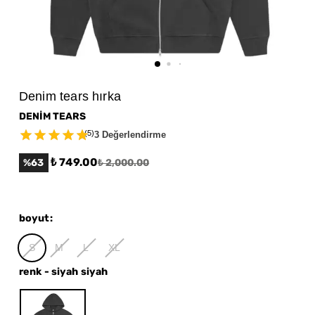
Denim tears hırka
DENİM TEARS
(
5
)
3 Değerlendirme
₺ 749.00
%
63
₺ 2,000.00
boyut
:
S
M
L
XL
renk
-
siyah siyah