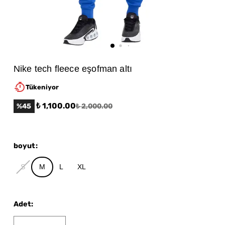
Nike tech fleece eşofman altı
Tükeniyor
₺ 1,100.00
%
45
₺ 2,000.00
boyut
:
S
M
L
XL
Adet
: