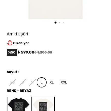
Amiri tişört
Tükeniyor
₺ 599.00
%
50
₺ 1,200.00
boyut
:
XS
S
M
L
XL
XXL
RENK
-
BEYAZ