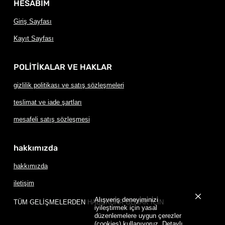
HESABIM
Giriş Sayfası
Kayıt Sayfası
POLİTİKALAR VE HAKLAR
gizlilik politikası ve satış sözleşmeleri
teslimat ve iade şartları
mesafeli satış sözleşmesi
hakkımızda
hakkımızda
iletişim
Alışveriş deneyiminizi
TÜM GELİŞMELERDEN HABERDAR OLMAK İÇİN
iyileştirmek için yasal
düzenlemelere uygun çerezler
(cookies) kullanıyoruz. Detaylı