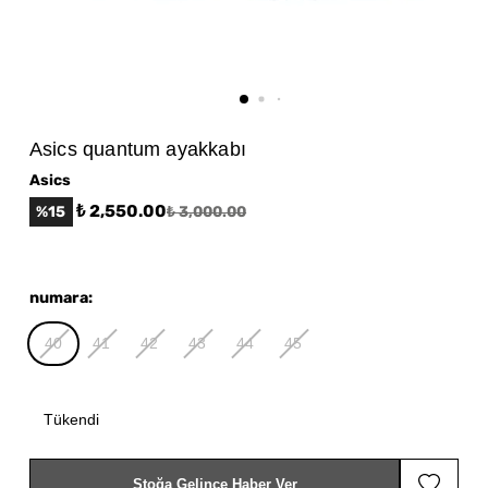
Asics quantum ayakkabı
Asics
₺ 2,550.00
%
15
₺ 3,000.00
numara
:
40
41
42
43
44
45
Tükendi
Stoğa Gelince Haber Ver