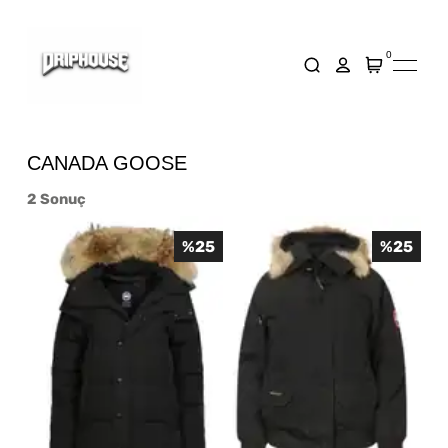
0
CANADA GOOSE
2
Sonuç
%
25
%
25