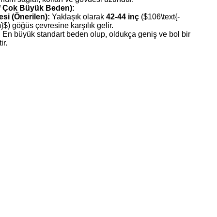
 / Çok Büyük Beden):
si (Önerilen):
Yaklaşık olarak
42-44 inç
(
$106\text{-
m}$
) göğüs çevresine karşılık gelir.
:
En büyük standart beden olup, oldukça geniş ve bol bir
ir.