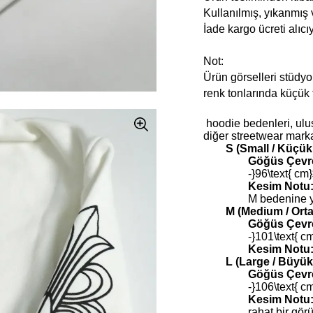
Kullanılmış, yıkanmış 
İade kargo ücreti alıcıya
Not:
Ürün görselleri stüdyo 
renk tonlarında küçük fa
hoodie bedenleri, ulusl
diğer streetwear markal
S (Small / Küçü
Göğüs Çevre
-}96\text{ cm
Kesim Notu
M bedenine ya
M (Medium / Ort
Göğüs Çevre
-}101\text{ c
Kesim Notu
L (Large / Büyü
Göğüs Çevre
-}106\text{ c
Kesim Notu
rahat bir gör