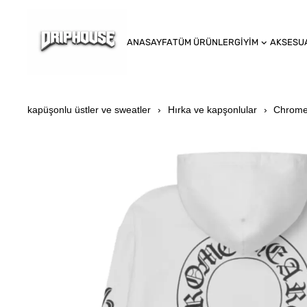
ANASAYFA
TÜM ÜRÜNLER
GİYİM
AKSESU
kapüşonlu üstler ve sweatler
Hırka ve kapşonlular
Chrome