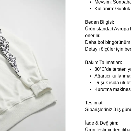
•
Mevsim: Sonbahar
•
Kullanım: Günlük 
Beden Bilgisi:
Ürün standart Avrupa k
önerilir.
Daha bol bir görünüm i
Detaylı ölçüler için be
Bakım Talimatları:
•
30°C’de tersten y
•
Ağartıcı kullanma
•
Düşük ısıda ütüle
•
Kurutma makinesi
Teslimat:
Siparişleriniz 3 iş gün
İade & Değişim:
Ürün tesliminden itiba