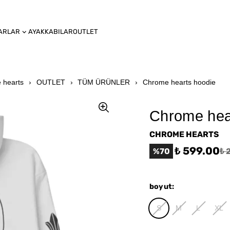
ARLAR
AYAKKABILAR
OUTLET
 hearts
OUTLET
TÜM ÜRÜNLER
Chrome hearts hoodie
Chrome hea
CHROME HEARTS
₺ 599.00
%
70
₺ 
boyut
:
S
M
L
XL