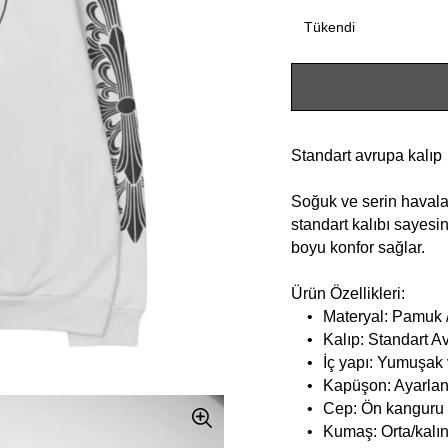
Tükendi
Standart avrupa kalıp
Soğuk ve serin havalar
standart kalıbı sayes
boyu konfor sağlar.
Ürün Özellikleri:
•
Materyal: Pamuk 
•
Kalıp: Standart Av
•
İç yapı: Yumuşak 
•
Kapüşon: Ayarlana
•
Cep: Ön kanguru
•
Kumaş: Orta/kalın