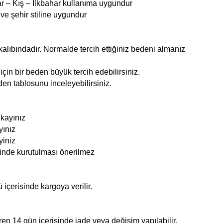
 – Kış – İlkbahar kullanıma uygundur
ve şehir stiline uygundur
alıbındadır. Normalde tercih ettiğiniz bedeni almanız
çin bir beden büyük tercih edebilirsiniz.
den tablosunu inceleyebilirsiniz.
ıkayınız
yınız
yiniz
nde kurutulması önerilmez
ü içerisinde kargoya verilir.
ren 14 gün içerisinde iade veya değişim yapılabilir.