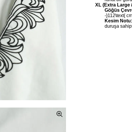
XL (Extra Large
Göğüs Çevre
-}112\text{ c
Kesim Notu
duruşa sahipt