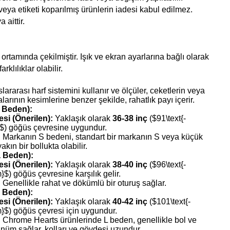
veya etiketi koparılmış ürünlerin iadesi kabul edilmez.
 aittir.
ortamında çekilmiştir. Işık ve ekran ayarlarına bağlı olarak
rklılıklar olabilir.
ararası harf sistemini kullanır ve ölçüler, ceketlerin veya
arının kesimlerine benzer şekilde, rahatlık payı içerir.
k Beden):
si (Önerilen):
Yaklaşık olarak
36-38 inç
(
$91\text{-
}$
) göğüs çevresine uygundur.
:
Markanın S bedeni, standart bir markanın S veya küçük
kın bir bollukta olabilir.
a Beden):
si (Önerilen):
Yaklaşık olarak
38-40 inç
(
$96\text{-
m}$
) göğüs çevresine karşılık gelir.
:
Genellikle rahat ve dökümlü bir oturuş sağlar.
k Beden):
si (Önerilen):
Yaklaşık olarak
40-42 inç
(
$101\text{-
m}$
) göğüs çevresi için uygundur.
:
Chrome Hearts ürünlerinde L beden, genellikle bol ve
ünüm sağlar, kolları ve gövdesi uzundur.