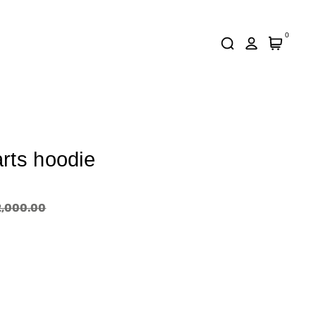
0
rts hoodie
2,000.00