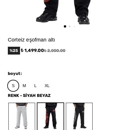
Corteiz eşofman altı
₺ 1,499.00
%
25
₺ 2,000.00
boyut
:
S
M
L
XL
RENK
-
SİYAH BEYAZ