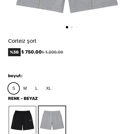
Corteiz şort
₺ 750.00
%
38
₺ 1,200.00
boyut
:
S
M
L
XL
RENK
-
BEYAZ