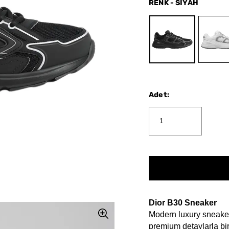
RENK
-
SİYAH
Adet
:
Dior B30 Sneaker
Modern luxury sneaker
premium detaylarla birl