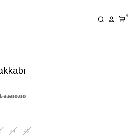
0
akkabı
₺ 3,500.00
3
44
45