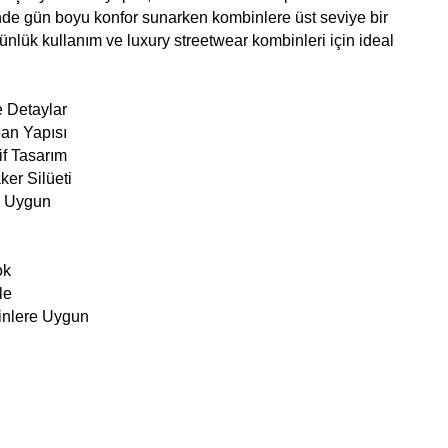
nde gün boyu konfor sunarken kombinlere üst seviye bir
nlük kullanım ve luxury streetwear kombinleri için ideal
e Detaylar
ban Yapısı
if Tasarım
er Silüeti
n Uygun
ok
le
inlere Uygun