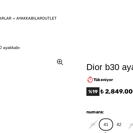
ARLAR
AYAKKABILAR
OUTLET
0 ayakkabı
Dior b30 ay
Tükeniyor
₺ 2,849.00
%
19
numara
:
40
41
42
4