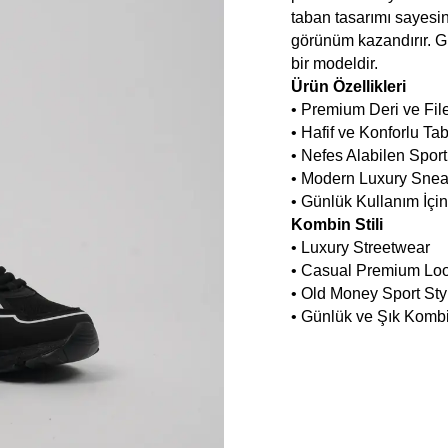
taban tasarımı sayesi
görünüm kazandırır. Gü
bir modeldir.
Ürün Özellikleri
• Premium Deri ve Fil
• Hafif ve Konforlu Ta
• Nefes Alabilen Sport
• Modern Luxury Sneak
• Günlük Kullanım İçi
Kombin Stili
• Luxury Streetwear
• Casual Premium Lo
• Old Money Sport Sty
• Günlük ve Şık Komb