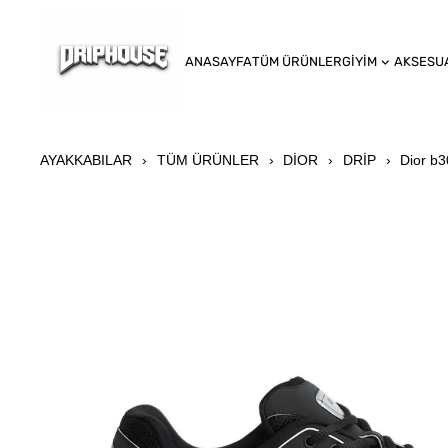
ANASAYFA
TÜM ÜRÜNLER
GİYİM
AKSESU
AYAKKABILAR
TÜM ÜRÜNLER
DİOR
DRİP
Dior b3