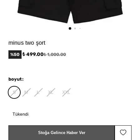
minus two şort
₺ 499.00
%
50
₺ 1,000.00
boyut
:
S
M
L
XL
XXL
Tükendi
Stoğa Gelince Haber Ver