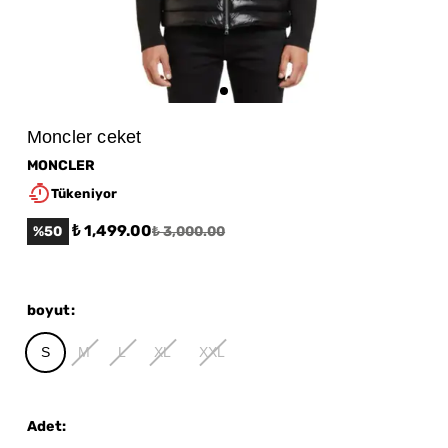
Moncler ceket
MONCLER
Tükeniyor
₺ 1,499.00
%
50
₺ 3,000.00
boyut
:
S
M
L
XL
XXL
Adet
: