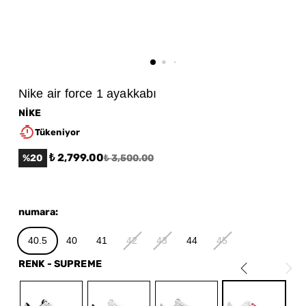
Nike air force 1 ayakkabı
NİKE
Tükeniyor
₺ 2,799.00
%
20
₺ 3,500.00
numara
:
40.5
40
41
42
43
44
45
RENK
-
SUPREME