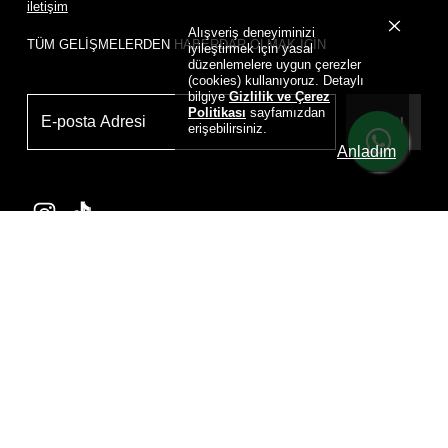
iletişim
Alışveriş deneyiminizi
TÜM GELİŞMELERDEN HABERDAR OLMAK İÇİN
iyileştirmek için yasal
düzenlemelere uygun çerezler
(cookies) kullanıyoruz. Detaylı
bilgiye
Gizlilik ve Çerez
Politikası
sayfamızdan
Üye Ol
erişebilirsiniz.
Anladım
Powered by
D
RIP HOUSE DRIP