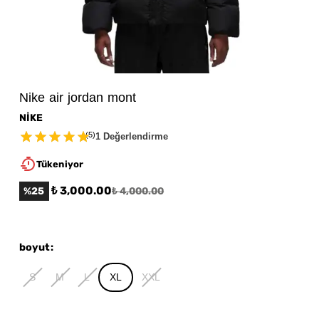
Nike air jordan mont
NİKE
(
5
)
1 Değerlendirme
Tükeniyor
₺ 3,000.00
%
25
₺ 4,000.00
boyut
:
S
M
L
XL
XXL