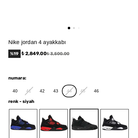
Nike jordan 4 ayakkabı
₺ 2,849.00
%
19
₺ 3,500.00
numara
:
40
41
42
43
44
45
46
renk
-
siyah