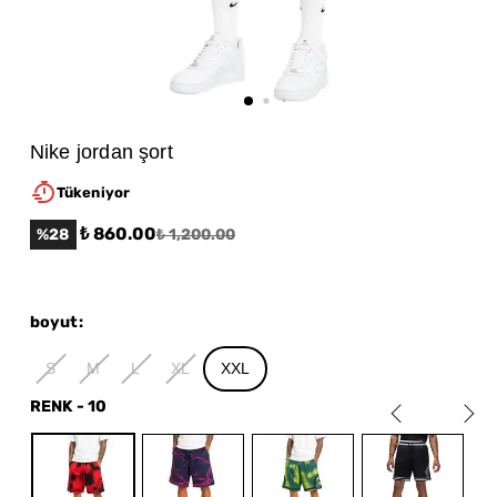
Nike jordan şort
Tükeniyor
₺ 860.00
%
28
₺ 1,200.00
boyut
:
S
M
L
XL
XXL
RENK
-
10