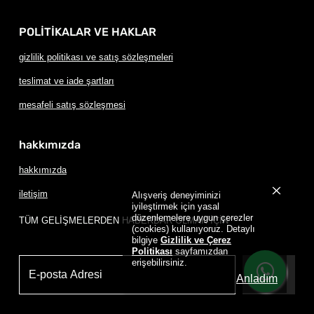
POLİTİKALAR VE HAKLAR
gizlilik politikası ve satış sözleşmeleri
teslimat ve iade şartları
mesafeli satış sözleşmesi
hakkımızda
hakkımızda
iletişim
Alışveriş deneyiminizi
iyileştirmek için yasal
düzenlemelere uygun çerezler
TÜM GELİŞMELERDEN HABERDAR OLMAK İÇİN
(cookies) kullanıyoruz. Detaylı
bilgiye
Gizlilik ve Çerez
Politikası
sayfamızdan
erişebilirsiniz.
Üye Ol
Anladım