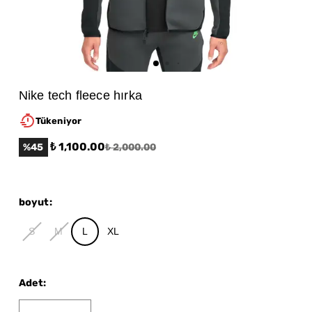
Nike tech fleece hırka
Tükeniyor
₺ 1,100.00
%
45
₺ 2,000.00
boyut
:
S
M
L
XL
Adet
: