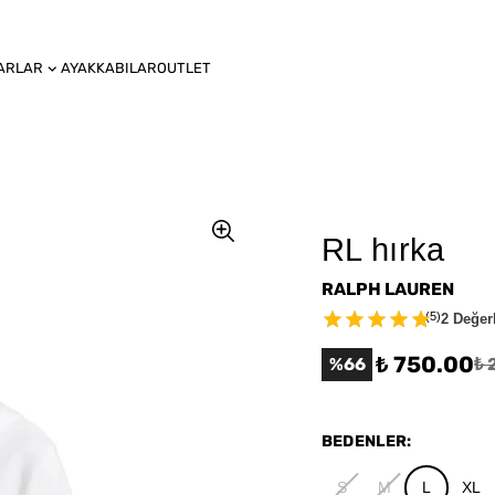
ARLAR
AYAKKABILAR
OUTLET
RL hırka
RALPH LAUREN
(
5
)
2 Değer
₺ 750.00
%
66
₺ 
BEDENLER
:
S
M
L
XL