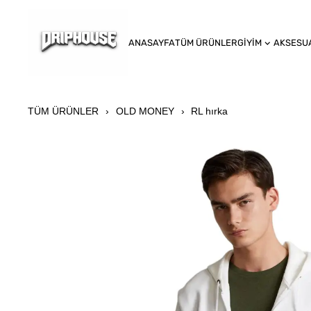
ANASAYFA
TÜM ÜRÜNLER
GİYİM
AKSESU
TÜM ÜRÜNLER
OLD MONEY
RL hırka