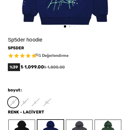
Sp5der hoodie
SP5DER
(
5
)
1 Değerlendirme
₺ 1,099.00
%
39
₺ 1,800.00
boyut
:
S
M
L
XL
RENK
-
LACİVERT