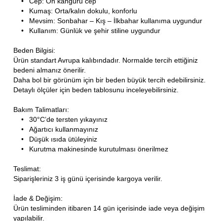
•
Cep: Ön kanguru cep
•
Kumaş: Orta/kalın dokulu, konforlu
•
Mevsim: Sonbahar – Kış – İlkbahar kullanıma uygundur
•
Kullanım: Günlük ve şehir stiline uygundur
Beden Bilgisi:
Ürün standart Avrupa kalıbındadır. Normalde tercih ettiğiniz
bedeni almanız önerilir.
Daha bol bir görünüm için bir beden büyük tercih edebilirsiniz.
Detaylı ölçüler için beden tablosunu inceleyebilirsiniz.
Bakım Talimatları:
•
30°C’de tersten yıkayınız
•
Ağartıcı kullanmayınız
•
Düşük ısıda ütüleyiniz
•
Kurutma makinesinde kurutulması önerilmez
Teslimat:
Siparişleriniz 3 iş günü içerisinde kargoya verilir.
İade & Değişim:
Ürün tesliminden itibaren 14 gün içerisinde iade veya değişim
yapılabilir.