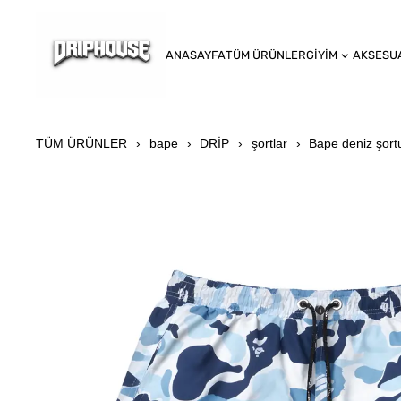
ANASAYFA
TÜM ÜRÜNLER
GİYİM
AKSESU
TÜM ÜRÜNLER
bape
DRİP
şortlar
Bape deniz şort