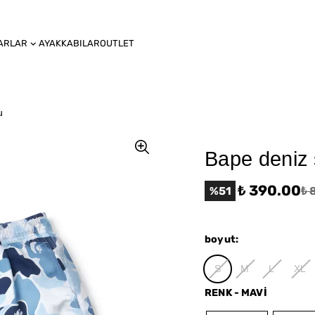
ARLAR
AYAKKABILAR
OUTLET
u
Bape deniz 
₺ 390.00
%
51
₺ 
boyut
:
S
M
L
XL
RENK
-
MAVİ