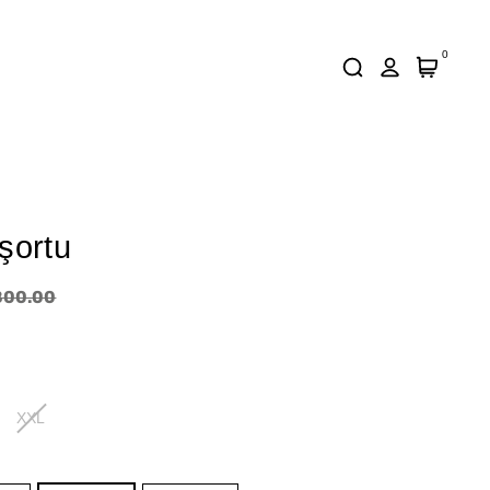
0
şortu
800.00
XXL