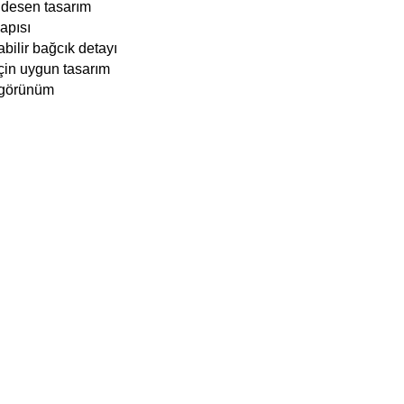
 desen tasarım
apısı
abilir bağcık detayı
için uygun tasarım
i görünüm