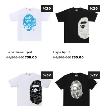
%
39
%
39
Bape flame tişört
Bape tişört
₺ 730.00
₺ 730.00
₺ 1,200.00
₺ 1,200.00
%
39
%
39