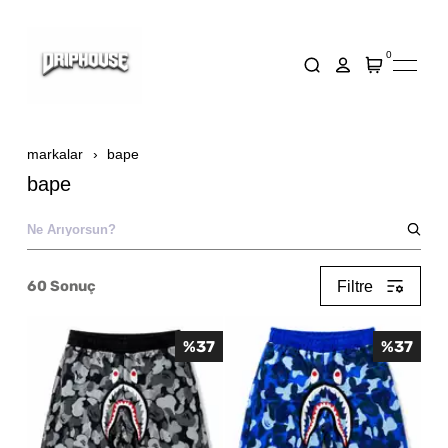
0
markalar
bape
bape
60
Sonuç
Filtre
%
37
%
37