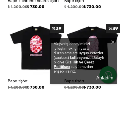
Bape x chrome hearts tişört
Bape tişört
₺ 730.00
₺ 730.00
₺ 1,200.00
₺ 1,200.00
%
39
%
39
Alışveriş deneyiminizi
iyileştirmek için yasal
düzenlemelere uygun çerezler
(cookies) kullanıyoruz. Detaylı
bilgiye
Gizlilik ve Çerez
Politikası
sayfamızdan
erişebilirsiniz.
Anladım
Bape tişört
Bape tişört
₺ 730.00
₺ 730.00
₺ 1,200.00
₺ 1,200.00
%
39
%
39