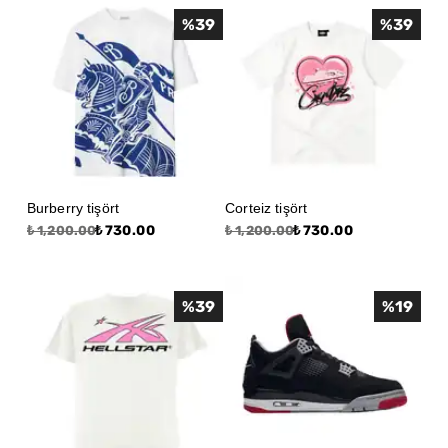
%
39
%
39
Burberry tişört
Corteiz tişört
₺ 730.00
₺ 730.00
₺ 1,200.00
₺ 1,200.00
%
39
%
19