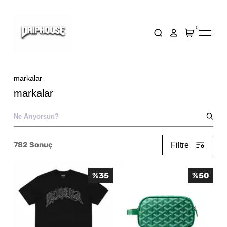
0
markalar
markalar
782
Sonuç
Filtre
%
35
%
50