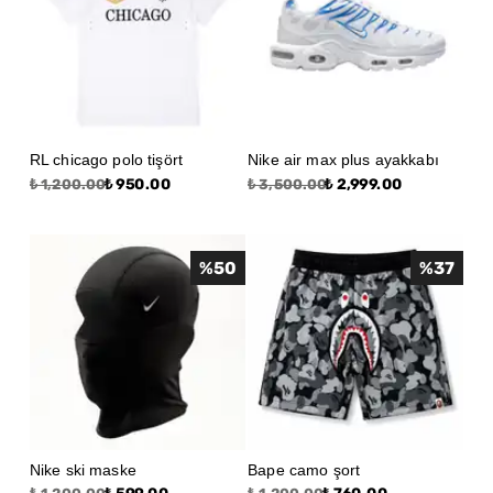
RL chicago polo tişört
Nike air max plus ayakkabı
₺ 950.00
₺ 2,999.00
₺ 1,200.00
₺ 3,500.00
%
50
%
37
Nike ski maske
Bape camo şort