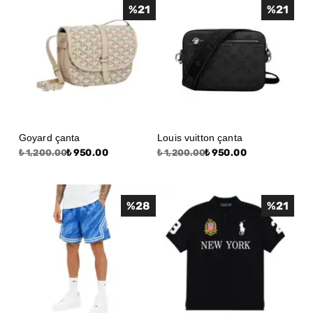
%
21
%
21
Goyard çanta
Louis vuitton çanta
₺ 950.00
₺ 950.00
₺ 1,200.00
₺ 1,200.00
%
28
%
21