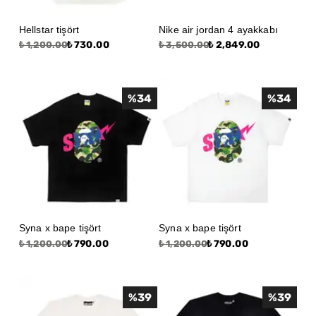
Hellstar tişört
Nike air jordan 4 ayakkabı
₺ 730.00
₺ 2,849.00
₺ 1,200.00
₺ 3,500.00
%
34
%
34
Syna x bape tişört
Syna x bape tişört
₺ 790.00
₺ 790.00
₺ 1,200.00
₺ 1,200.00
%
39
%
39