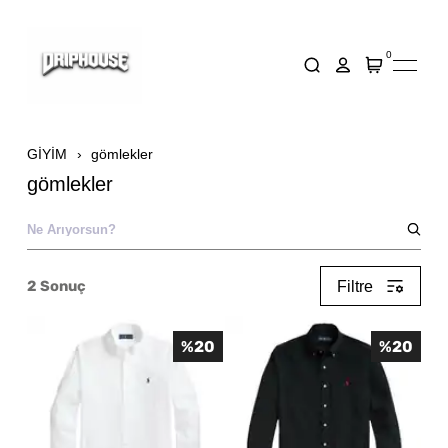
0
GİYİM
gömlekler
gömlekler
2
Sonuç
Filtre
%
20
%
20