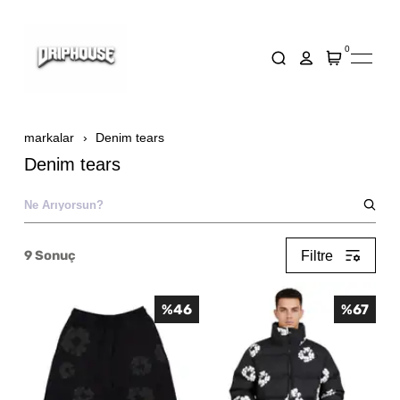
0
markalar
Denim tears
Denim tears
9
Sonuç
Filtre
%
46
%
67