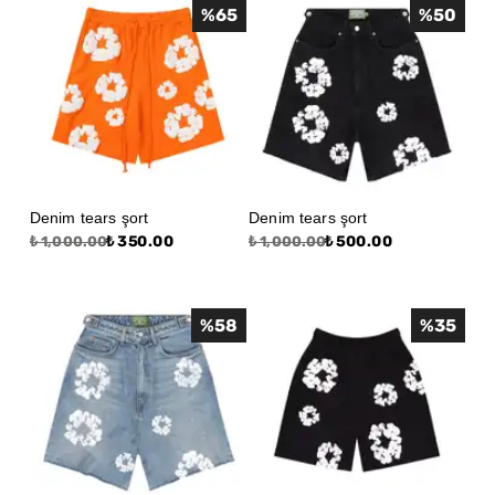
%
65
%
50
Denim tears şort
Denim tears şort
₺ 350.00
₺ 500.00
₺ 1,000.00
₺ 1,000.00
%
58
%
35