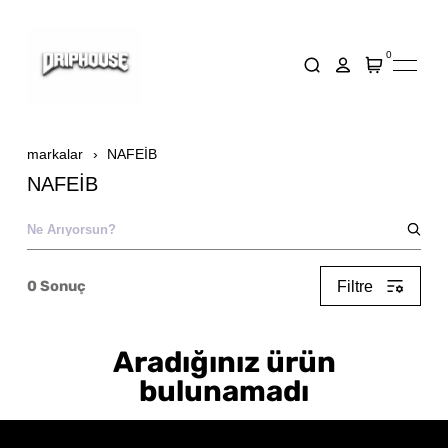
0
markalar
NAFEİB
NAFEİB
0
Sonuç
Filtre
Aradığınız ürün
bulunamadı