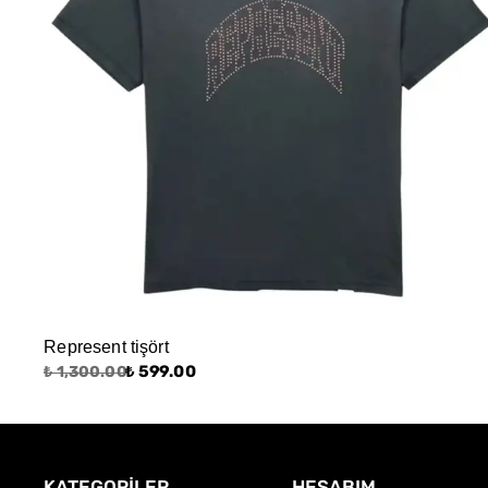
Represent tişört
₺ 599.00
₺ 1,300.00
KATEGORİLER
HESABIM