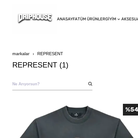
ANASAYFA
TÜM ÜRÜNLER
GİYİM
AKSESU
markalar
REPRESENT
REPRESENT
(
1
)
%
5