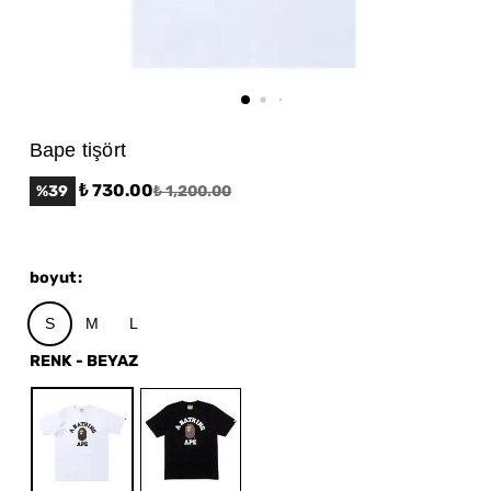
Bape tişört
₺ 730.00
%
39
₺ 1,200.00
boyut
:
S
M
L
RENK
-
BEYAZ