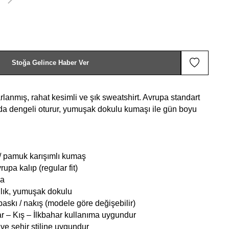
Stoğa Gelince Haber Ver
arlanmış, rahat kesimli ve şık sweatshirt. Avrupa standart
da dengeli oturur, yumuşak dokulu kumaşı ile gün boyu
/ pamuk karışımlı kumaş
rupa kalıp (regular fit)
ka
nlık, yumuşak dokulu
baskı / nakış (modele göre değişebilir)
 – Kış – İlkbahar kullanıma uygundur
ve şehir stiline uygundur