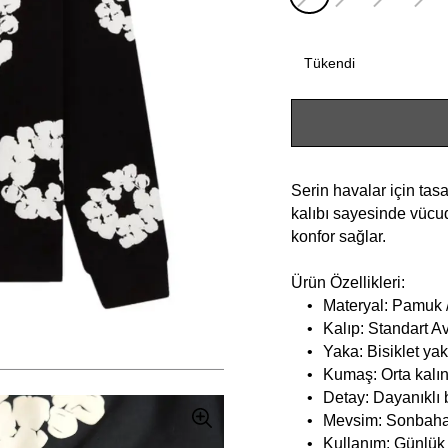
Tükendi
Serin havalar için tas
kalıbı sayesinde vücu
konfor sağlar.
Ürün Özellikleri:
•
Materyal: Pamuk 
•
Kalıp: Standart Av
•
Yaka: Bisiklet ya
•
Kumaş: Orta kalı
•
Detay: Dayanıklı 
•
Mevsim: Sonbahar
•
Kullanım: Günlük 