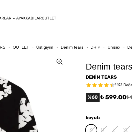
ARLAR
AYAKKABILAR
OUTLET
ARS
OUTLET
Üst giyim
Denim tears
DRİP
Unisex
De
Denim tears
DENİM TEARS
(
4.5
)
2 Değ
₺ 599.00
%
60
₺ 
boyut
:
S
M
L
XL