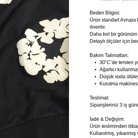
Beden Bilgisi:
Ürün standart Avrupa k
önerilir.
Daha bol bir görünüm i
Detaylı ölçüler için be
Bakım Talimatları:
•
30°C’de tersten y
•
Ağartıcı kullanma
•
Düşük ısıda ütüle
•
Kurutma makinesi
Teslimat:
Siparişleriniz 3 iş gün
İade & Değişim:
Ürün tesliminden itiba
Kullanılmış, yıkanmış 