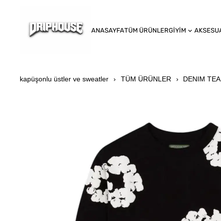
ANASAYFA
TÜM ÜRÜNLER
GİYİM
AKSESU
kapüşonlu üstler ve sweatler
TÜM ÜRÜNLER
DENIM TE