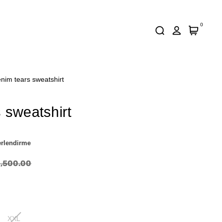
0
nim tears sweatshirt
 sweatshirt
erlendirme
1,500.00
XXL