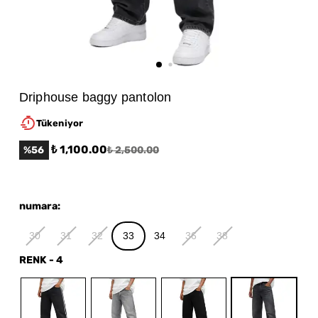
Driphouse baggy pantolon
Tükeniyor
₺ 1,100.00
%
56
₺ 2,500.00
numara
:
30
31
32
33
34
36
38
RENK
-
4