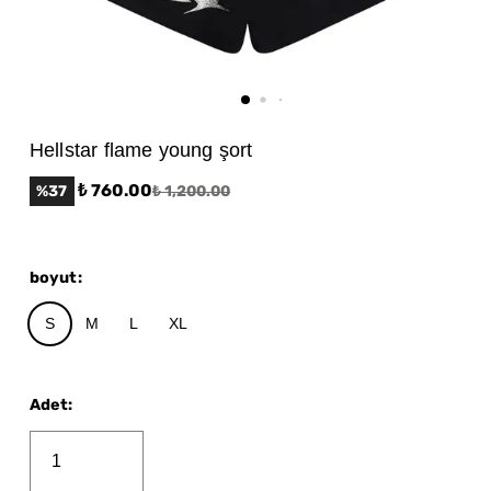
Hellstar flame young şort
₺ 760.00
%
37
₺ 1,200.00
boyut
:
S
M
L
XL
Adet
: