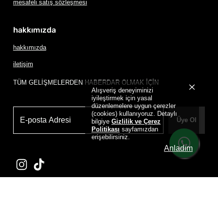
mesafeli satış sözleşmesi
hakkımızda
hakkımızda
iletişim
TÜM GELİŞMELERDEN HABERDAR OLMAK İÇİN
Alışveriş deneyiminizi
iyileştirmek için yasal
düzenlemelere uygun çerezler
(cookies) kullanıyoruz. Detaylı
Üye Ol
bilgiye
Gizlilik ve Çerez
Politikası
sayfamızdan
erişebilirsiniz.
Anladım
Powered by
D
RIP HOUSE DRIP