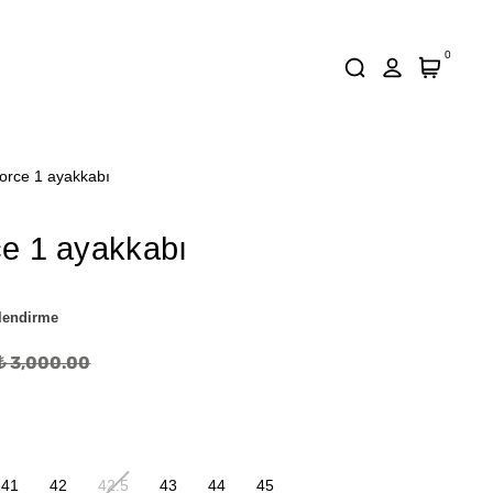
0
force 1 ayakkabı
rce 1 ayakkabı
lendirme
₺ 3,000.00
41
42
42.5
43
44
45