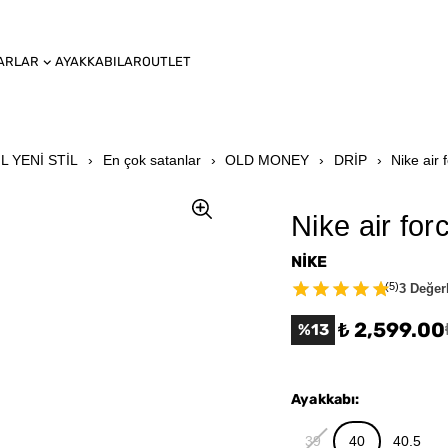
ARLAR
AYAKKABILAR
OUTLET
IL YENİ STİL
En çok satanlar
OLD MONEY
DRİP
Nike air 
Nike air fo
NİKE
(
5
)
3 Değer
₺ 2,599.00
%
13
Ayakkabı
:
39
40
40.5