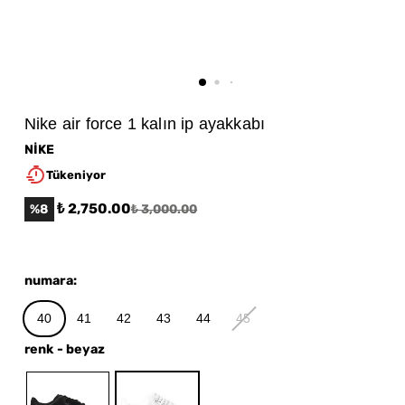
Nike air force 1 kalın ip ayakkabı
NİKE
Tükeniyor
₺ 2,750.00
%
8
₺ 3,000.00
numara
:
40
41
42
43
44
45
renk
-
beyaz