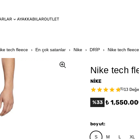
ARLAR
AYAKKABILAR
OUTLET
ike tech fleece
En çok satanlar
Nike
DRİP
Nike tech fleece
Nike tech f
NİKE
(
5
)
13 Değe
₺ 1,550.00
%
33
boyut
:
S
M
L
XL