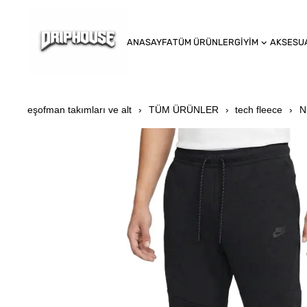
ANASAYFA
TÜM ÜRÜNLER
GİYİM
AKSESU
eşofman takımları ve alt
TÜM ÜRÜNLER
tech fleece
N