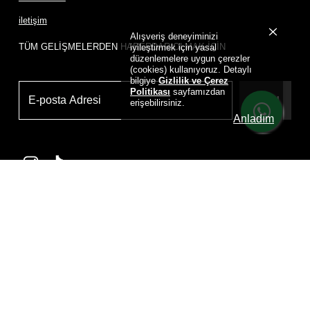
iletişim
Alışveriş deneyiminizi
TÜM GELİŞMELERDEN HABERDAR OLMAK İÇİN
iyileştirmek için yasal
düzenlemelere uygun çerezler
(cookies) kullanıyoruz. Detaylı
bilgiye
Gizlilik ve Çerez
Politikası
sayfamızdan
Üye Ol
erişebilirsiniz.
Anladım
Powered by
D
RIP HOUSE DRIP