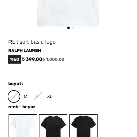
RL tişört basic logo
RALPH LAUREN
₺ 399.00
%
60
₺ 1,000.00
boyut
:
S
M
L
XL
renk
-
beyaz