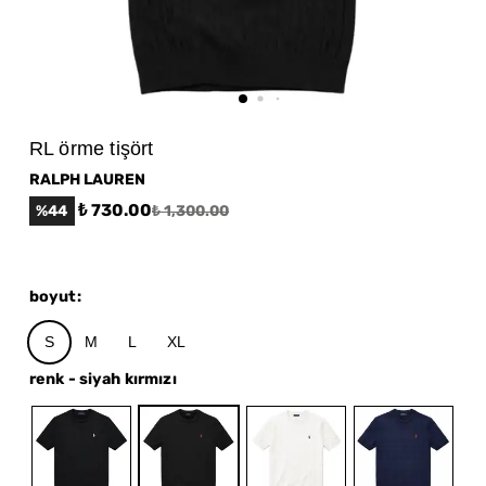
RL örme tişört
RALPH LAUREN
₺ 730.00
%
44
₺ 1,300.00
boyut
:
S
M
L
XL
renk
-
siyah kırmızı